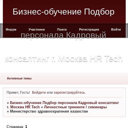
Бизнес-обучение Подбор
Форум
Участники
Поиск
Регистрация
Войти
персонала Кадровый
консалтинг г. Москва HR Tech
Активные темы
Привет, Гость!
Войдите
или
зарегистрируйтесь
.
»
Бизнес-обучение Подбор персонала Кадровый консалтинг
г. Москва HR Tech
»
Личностные тренинги / семинары
»
Министерство здравоохрагения казахстан
Страница:
1