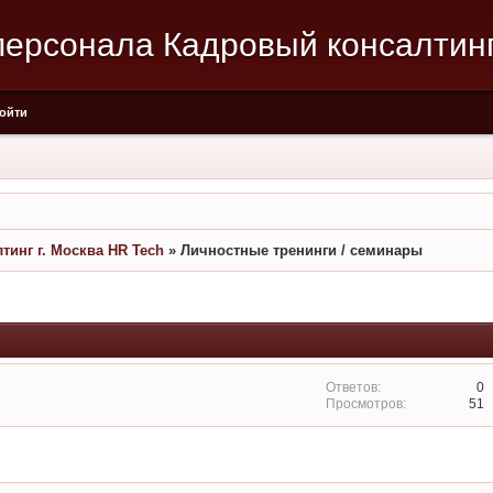
ерсонала Кадровый консалтинг 
ойти
инг г. Москва HR Tech
»
Личностные тренинги / семинары
0
51